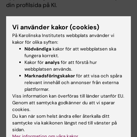
din profilsida på KI.
Vi använder kakor (cookies)
Lägga in ditt porträtt på profilsidan
På Karolinska Institutets webbplats använder vi
kakor för olika syften:
Instruktion till att lägga in bild på din KI-profilsida
Nödvändiga
kakor för att webbplatsen ska
fungera korrekt.
Kakor för
analys
för att förstå hur
Hade du nytta av informationen på denna sida?
webbplatsen används.
Marknadsföringskakor
för att visa och spåra
Yes
relevant innehåll och annonser från externa
No
plattformar.
Viss information kan överföras till länder utanför EU.
Genom att samtycka godkänner du att vi sparar
Innehållsgranskare:
cookies.
Kicki Carlsson
Du kan när som helst ändra eller återkalla ditt
Sidan uppdaterad:
2026-01-23
samtycke via kakikonen längst ned till vänster på
sidan.
Mer information om våra kakor