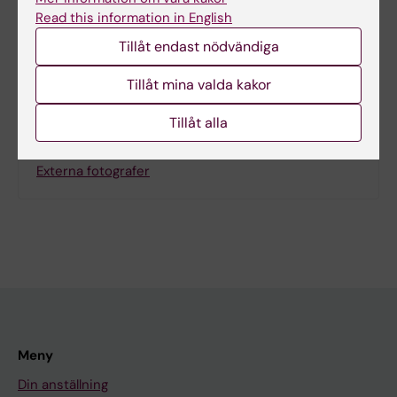
Dela
Read this information in English
Tillåt endast nödvändiga
Tillåt mina valda kakor
Letade du efter
Tillåt alla
KI:s egen bildbyrå Bildmakarna
Externa fotografer
Meny
Din anställning