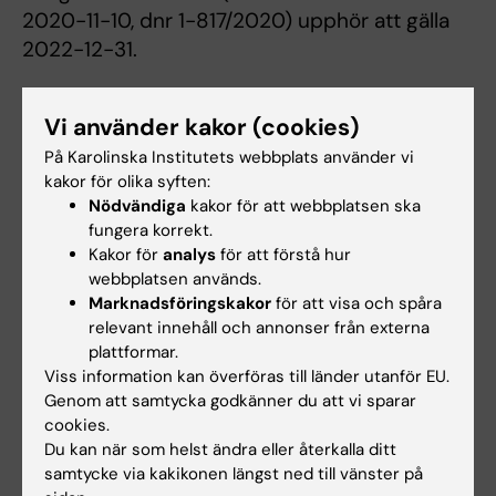
2020-11-10, dnr 1-817/2020) upphör att gälla
2022-12-31.
Vi använder kakor (cookies)
Föreskrifterna i sin helhet
På Karolinska Institutets webbplats använder vi
kakor för olika syften:
Internhyresföreskrifter 2023
(PDF, 1.07 MB)
Nödvändiga
kakor för att webbplatsen ska
fungera korrekt.
Kakor för
analys
för att förstå hur
webbplatsen används.
Hade du nytta av informationen på denna sida?
Marknadsföringskakor
för att visa och spåra
Yes
relevant innehåll och annonser från externa
No
plattformar.
Viss information kan överföras till länder utanför EU.
Genom att samtycka godkänner du att vi sparar
Innehållsgranskare:
cookies.
Anette Backhumla
Du kan när som helst ändra eller återkalla ditt
Redaktör:
Christina Rosqvist
samtycke via kakikonen längst ned till vänster på
Sidan uppdaterad:
2025-08-07