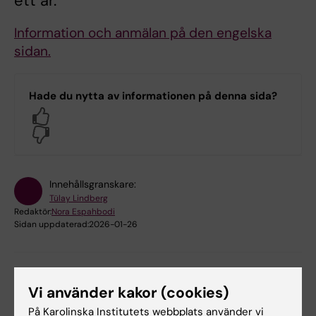
ett år.
Information och anmälan på den engelska
sidan.
Hade du nytta av informationen på denna sida?
Yes
No
Innehållsgranskare:
Tülay Lindberg
Redaktör:
Nora Espahbodi
Sidan uppdaterad:
2026-01-26
Dela
Vi använder kakor (cookies)
På Karolinska Institutets webbplats använder vi