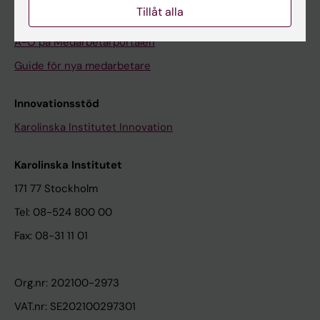
Tillåt alla
Det här är Medarbetarportalen
A-Ö på Medarbetarportalen
Guide för nya medarbetare
Innovationsstöd
Karolinska Institutet Innovation
Karolinska Institutet
171 77 Stockholm
Tel: 08-524 800 00
Fax: 08-31 11 01
Org.nr: 202100-2973
VAT.nr: SE202100297301