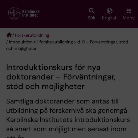
Skip
to
main
Sök
English
Meny
content
/
Forskarutbildning
/ Introduktion till forskarutbildning vid KI – Förväntningar, stöd
Breadcrumb
och möjligheter
Introduktionskurs för nya
doktorander – Förväntningar,
stöd och möjligheter
Samtliga doktorander som antas till
utbildning på forskarnivå ska genomgå
Karolinska Institutets introduktionskurs
så snart som möjligt men senast inom