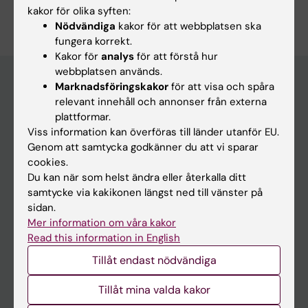
kakor för olika syften:
Nödvändiga
kakor för att webbplatsen ska
fungera korrekt.
Kakor för
analys
för att förstå hur
webbplatsen används.
Marknadsföringskakor
för att visa och spåra
relevant innehåll och annonser från externa
Meny
plattformar.
Din anställning
Viss information kan överföras till länder utanför EU.
Genom att samtycka godkänner du att vi sparar
Stöd och verktyg
cookies.
Utbildningsstöd
Du kan när som helst ändra eller återkalla ditt
samtycke via kakikonen längst ned till vänster på
Forskarutbildning
sidan.
Forskarstöd
Mer information om våra kakor
Read this information in English
Campus, hus och miljöer
Tillåt endast nödvändiga
Vårt KI
Tillåt mina valda kakor
Om Medarbetarportalen